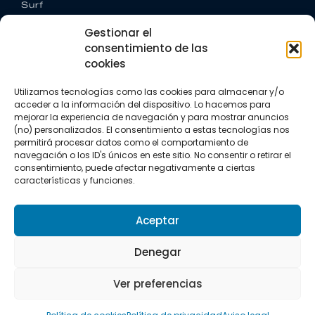
Surf
Trail running
Gestionar el
Triatlón
consentimiento de las
cookies
CONTACTO
+34 922 303 191
Utilizamos tecnologías como las cookies para almacenar y/o
+34 662 342 177
acceder a la información del dispositivo. Lo hacemos para
info@vkssport.com
mejorar la experiencia de navegación y para mostrar anuncios
SÍGUENOS
(no) personalizados. El consentimiento a estas tecnologías nos
permitirá procesar datos como el comportamiento de
navegación o los ID's únicos en este sitio. No consentir o retirar el
consentimiento, puede afectar negativamente a ciertas
características y funciones.
Aceptar
Aviso legal
Política de privacidad
Política de cookies
Denegar
Copyright © 2026 VKS Sport.
Ver preferencias
Todos los derechos resevados.