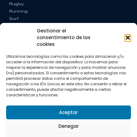
Rugby
Running
Surf
Trail running
Gestionar el
Triatlón
consentimiento de las
cookies
CONTACTO
+34 922 303 191
Utilizamos tecnologías como las cookies para almacenar y/o
+34 662 342 177
acceder a la información del dispositivo. Lo hacemos para
info@vkssport.com
mejorar la experiencia de navegación y para mostrar anuncios
SÍGUENOS
(no) personalizados. El consentimiento a estas tecnologías nos
permitirá procesar datos como el comportamiento de
navegación o los ID's únicos en este sitio. No consentir o retirar el
consentimiento, puede afectar negativamente a ciertas
características y funciones.
Aceptar
Aviso legal
Política de privacidad
Política de cookies
Denegar
Copyright © 2026 VKS Sport.