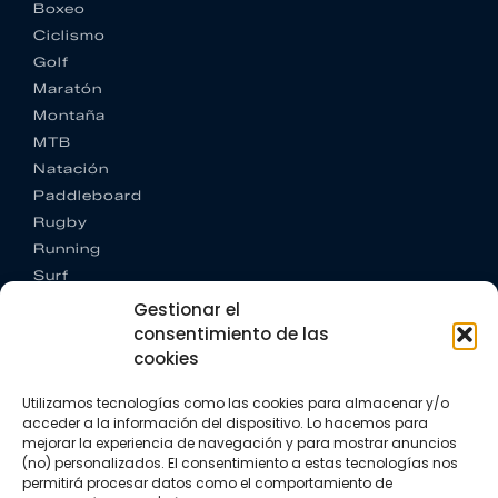
Boxeo
Ciclismo
Golf
Maratón
Montaña
MTB
Natación
Paddleboard
Rugby
Running
Surf
Trail running
Gestionar el
Triatlón
consentimiento de las
cookies
CONTACTO
+34 922 303 191
Utilizamos tecnologías como las cookies para almacenar y/o
+34 662 342 177
acceder a la información del dispositivo. Lo hacemos para
info@vkssport.com
mejorar la experiencia de navegación y para mostrar anuncios
(no) personalizados. El consentimiento a estas tecnologías nos
SÍGUENOS
permitirá procesar datos como el comportamiento de