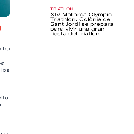
TRIATLÓN
XIV Mallorca Olympic
Triathlon: Colònia de
Sant Jordi se prepara
para vivir una gran
fiesta del triatlón
o ha
ya
 los
ita
s
rse