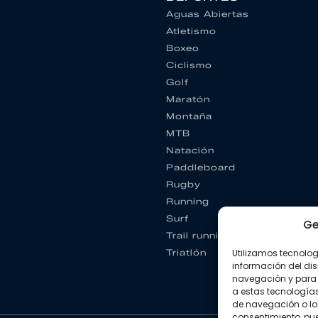
Aguas Abiertas
Atletismo
Boxeo
Ciclismo
Golf
Maratón
Montaña
MTB
Natación
Paddleboard
Rugby
Running
Surf
Ge
Trail running
Utilizamos tecnolo
Triatlón
información del dis
navegación y para 
a estas tecnología
de navegación o los I
consentimiento, pue