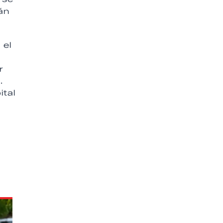
án
 el
r
.
ital
l