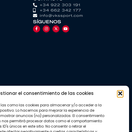
+34 922 303 191
+34 662 342 177
info@vkssport.com
SÍGUENOS
stionar el consentimiento de las cookies
gías como las cookies para almacenar y/o acceder a la
positivo. Lo hacemos para mejorar la experiencia de
mostrar anuncios (no) personalizados. El consentimiento
s nos permitirá procesar datos como el comportamiento
D's únicos en este sitio. No consentir o retirar el
de afectar negativamente a ciertas características y