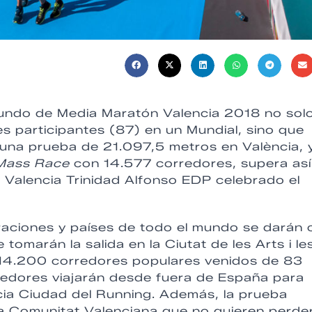
undo de Media Maratón Valencia 2018 no sol
ses participantes (87) en un Mundial, sino que
n una prueba de 21.097,5 metros en València, 
Mass Race
con 14.577 corredores, supera así
 Valencia Trinidad Alfonso EDP celebrado el
raciones y países de todo el mundo se darán c
tomarán la salida en la Ciutat de les Arts i le
 14.200 corredores populares venidos de 83
rredores viajarán desde fuera de España para
ncia Ciudad del Running. Además, la prueba
a Comunitat Valenciana que no quieren perde