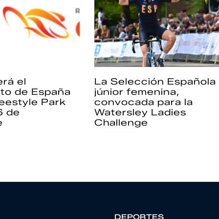
rá el
La Selección Española
to de España
júnior femenina,
eestyle Park
convocada para la
6 de
Watersley Ladies
e
Challenge
DEPORTES