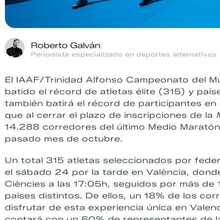
Roberto Galván
Periodista especializado en deportes alternativos
El IAAF/Trinidad Alfonso Campeonato del M
batido el récord de atletas élite (315) y paí
también batirá el récord de participantes e
que al cerrar el plazo de inscripciones de la
14.288 corredores del último Medio Maratón
pasado mes de octubre.
Un total 315 atletas seleccionados por fede
el sábado 24 por la tarde en València, donde 
Ciències a las 17:05h, seguidos por más de
países distintos. De ellos, un 18% de los co
disfrutar de esta experiencia única en Vale
contará con un 60% de representantes de l