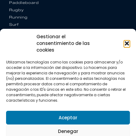
Paddleboard
Rugby
Running
Surf
Trail running
Gestionar el
Triatlón
consentimiento de las
cookies
CONTACTO
+34 922 303 191
Utilizamos tecnologías como las cookies para almacenar y/o
+34 662 342 177
acceder a la información del dispositivo. Lo hacemos para
info@vkssport.com
mejorar la experiencia de navegación y para mostrar anuncios
SÍGUENOS
(no) personalizados. El consentimiento a estas tecnologías nos
permitirá procesar datos como el comportamiento de
navegación o los ID's únicos en este sitio. No consentir o retirar el
consentimiento, puede afectar negativamente a ciertas
características y funciones.
Aceptar
Aviso legal
Política de privacidad
Política de cookies
Denegar