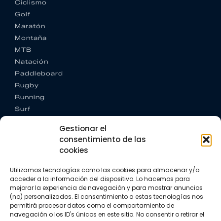
Ciclismo
Golf
Maratón
Montaña
MTB
Natación
Paddleboard
Rugby
Running
Surf
Trail running
Gestionar el
Triatlón
consentimiento de las
cookies
CONTACTO
+34 922 303 191
Utilizamos tecnologías como las cookies para almacenar y/o
+34 662 342 177
acceder a la información del dispositivo. Lo hacemos para
info@vkssport.com
mejorar la experiencia de navegación y para mostrar anuncios
SÍGUENOS
(no) personalizados. El consentimiento a estas tecnologías nos
permitirá procesar datos como el comportamiento de
navegación o los ID's únicos en este sitio. No consentir o retirar el