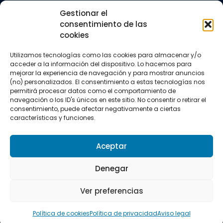
Trail running
Gestionar el
Triatlón
consentimiento de las
cookies
CONTACTO
+34 922 303 191
Utilizamos tecnologías como las cookies para almacenar y/o
+34 662 342 177
acceder a la información del dispositivo. Lo hacemos para
info@vkssport.com
mejorar la experiencia de navegación y para mostrar anuncios
SÍGUENOS
(no) personalizados. El consentimiento a estas tecnologías nos
permitirá procesar datos como el comportamiento de
navegación o los ID's únicos en este sitio. No consentir o retirar el
consentimiento, puede afectar negativamente a ciertas
características y funciones.
Aceptar
Aviso legal
Política de privacidad
Política de cookies
Denegar
Copyright © 2026 VKS Sport.
Ver preferencias
Todos los derechos resevados.
Política de cookies
Política de privacidad
Aviso legal