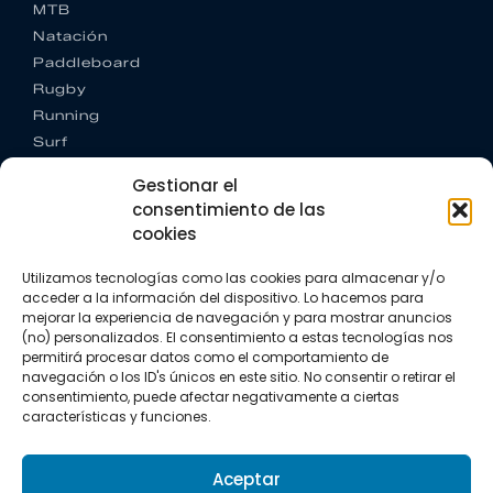
MTB
Natación
Paddleboard
Rugby
Running
Surf
Trail running
Gestionar el
Triatlón
consentimiento de las
cookies
CONTACTO
+34 922 303 191
Utilizamos tecnologías como las cookies para almacenar y/o
+34 662 342 177
acceder a la información del dispositivo. Lo hacemos para
info@vkssport.com
mejorar la experiencia de navegación y para mostrar anuncios
SÍGUENOS
(no) personalizados. El consentimiento a estas tecnologías nos
permitirá procesar datos como el comportamiento de
navegación o los ID's únicos en este sitio. No consentir o retirar el
consentimiento, puede afectar negativamente a ciertas
características y funciones.
Aceptar
Aviso legal
Política de privacidad