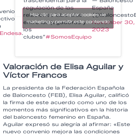
trascendental para la
— Baloncesto
regulación de las
España
venio
relaciones laborales
Haz clic para aceptar cookies de
(@Baloncesto
ctivo
marketing y permitir este contenido
entre las jugadoras y
November 30,
a
los
2023
Endesa
.
clubes”
#SomosEquipo
Valoración de Elisa Aguilar y
Víctor Francos
La presidenta de la Federación Española
de Baloncesto (FEB), Elisa Aguilar, calificó
la firma de este acuerdo como uno de los
momentos más significativos en la historia
del baloncesto femenino en España.
Aguilar expresó su alegría al afirmar: «Este
nuevo convenio mejora las condiciones