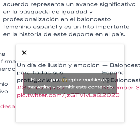
acuerdo representa un avance significativo
en la búsqueda de igualdad y
profesionalización en el baloncesto
femenino español y es un hito importante
en la historia de este deporte en el país.
ha
 firma
Un día de ilusión y emoción
— Balonces
uerdo
para todos sus
España
protagonistas
Haz clic para aceptar cookies de
(@Balonces
nio
marketing y permitir este contenido
#SomosEquipo
November 3
ivo
pic.twitter.com/jzGTVIvLaQ
2023
desa
.