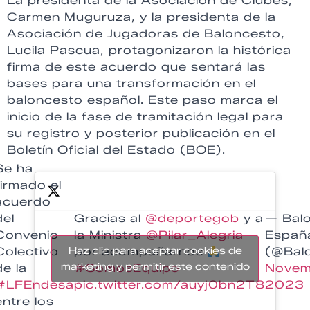
La presidenta de la Asociación de Clubes,
Carmen Muguruza, y la presidenta de la
Asociación de Jugadoras de Baloncesto,
Lucila Pascua, protagonizaron la histórica
firma de este acuerdo que sentará las
bases para una transformación en el
baloncesto español. Este paso marca el
inicio de la fase de tramitación legal para
su registro y posterior publicación en el
Boletín Oficial del Estado (BOE).
Se ha
firmado el
acuerdo
Gracias al
@deportegob
y a
— Bal
del
la Ministra
@Pilar_Alegria
Españ
Convenio
Haz clic para aceptar cookies de
por acompañarnos
(@Bal
Colectivo
marketing y permitir este contenido
#SomosEquipo
Novem
de la
pic.twitter.com/auyj0bn2T8
2023
#LFEndesa
entre los