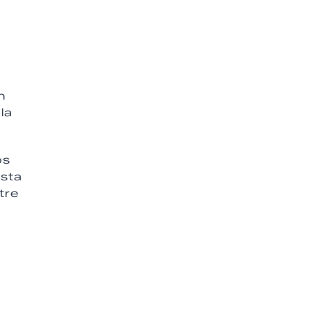
n
la
os
esta
tre