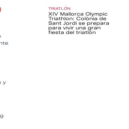
TRIATLÓN
XIV Mallorca Olympic
Triathlon: Colònia de
Sant Jordi se prepara
para vivir una gran
fiesta del triatlón
e
ante
a y
ng