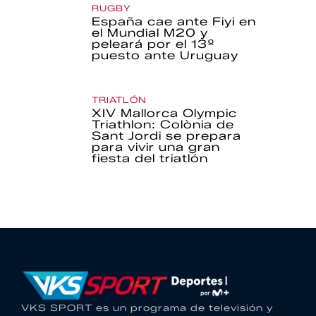
RUGBY
España cae ante Fiyi en
el Mundial M20 y
peleará por el 13º
puesto ante Uruguay
TRIATLÓN
XIV Mallorca Olympic
Triathlon: Colònia de
Sant Jordi se prepara
para vivir una gran
fiesta del triatlón
VKS SPORT es un programa de televisión y