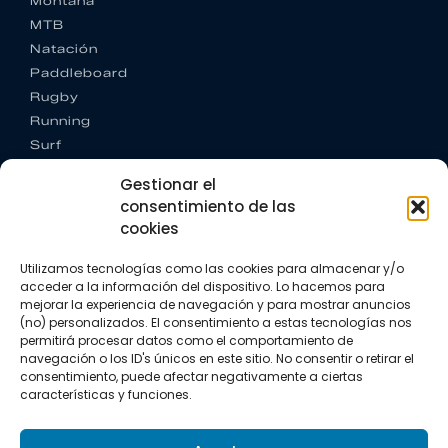
Montaña
MTB
Natación
Paddleboard
Rugby
Running
Surf
Trail running
Gestionar el
Triatlón
consentimiento de las
cookies
CONTACTO
+34 922 303 191
Utilizamos tecnologías como las cookies para almacenar y/o
+34 662 342 177
acceder a la información del dispositivo. Lo hacemos para
info@vkssport.com
mejorar la experiencia de navegación y para mostrar anuncios
SÍGUENOS
(no) personalizados. El consentimiento a estas tecnologías nos
permitirá procesar datos como el comportamiento de
navegación o los ID's únicos en este sitio. No consentir o retirar el
consentimiento, puede afectar negativamente a ciertas
características y funciones.