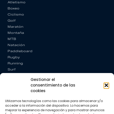
Atletismo
Boxeo
Ciclismo
Golf
Maratón
Montaña
MTB
Natación
Paddleboard
Rugby
Running
Surf
Trail running
Gestionar el
Triatlón
consentimiento de las
cookies
CONTACTO
+34 922 303 191
Utilizamos tecnologías como las cookies para almacenar y/o
+34 662 342 177
acceder a la información del dispositivo. Lo hacemos para
info@vkssport.com
mejorar la experiencia de navegación y para mostrar anuncios
SÍGUENOS