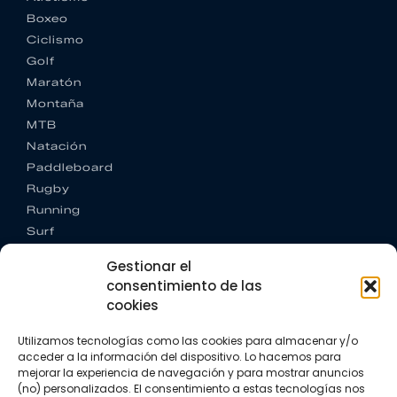
Boxeo
Ciclismo
Golf
Maratón
Montaña
MTB
Natación
Paddleboard
Rugby
Running
Surf
Trail running
Gestionar el
Triatlón
consentimiento de las
cookies
CONTACTO
+34 922 303 191
Utilizamos tecnologías como las cookies para almacenar y/o
+34 662 342 177
acceder a la información del dispositivo. Lo hacemos para
info@vkssport.com
mejorar la experiencia de navegación y para mostrar anuncios
SÍGUENOS
(no) personalizados. El consentimiento a estas tecnologías nos