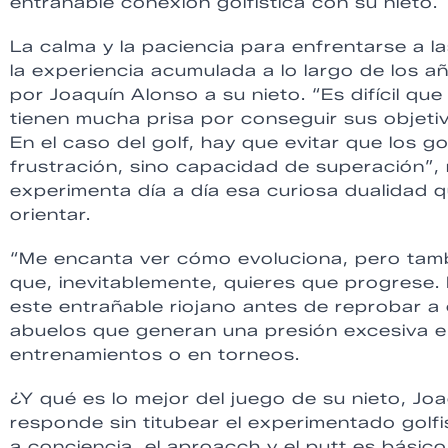
entrañable conexión golfística con su nieto.
La calma y la paciencia para enfrentarse a l
la experiencia acumulada a lo largo de los a
por Joaquín Alonso a su nieto. “Es difícil q
tienen mucha prisa por conseguir sus objetiv
En el caso del golf, hay que evitar que los 
frustración, sino capacidad de superación”,
experimenta día a día esa curiosa dualidad q
orientar.
“Me encanta ver cómo evoluciona, pero tamb
que, inevitablemente, quieres que progrese. 
este entrañable riojano antes de reprobar
abuelos que generan una presión excesiva e i
entrenamientos o en torneos.
¿Y qué es lo mejor del juego de su nieto, Jo
responde sin titubear el experimentado golfi
a conciencia, el aproacch y el putt es básic