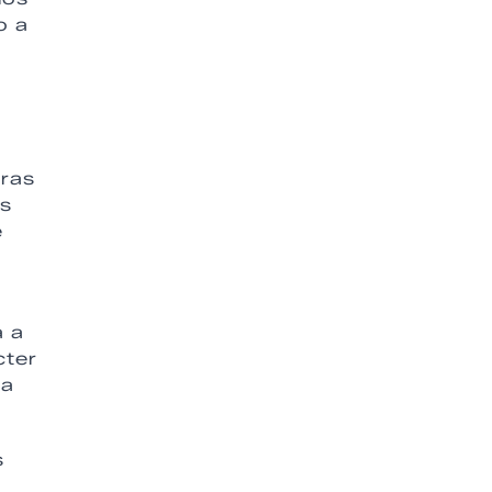
o a
uras
es
e
a a
cter
ja
s