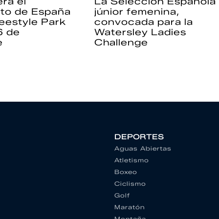
rá el
La Selección Española
to de España
júnior femenina,
eestyle Park
convocada para la
6 de
Watersley Ladies
e
Challenge
DEPORTES
Aguas Abiertas
Atletismo
Boxeo
Ciclismo
Golf
Maratón
Montaña