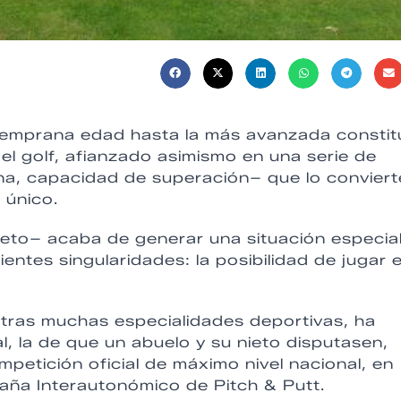
s temprana edad hasta la más avanzada consti
el golf, afianzado asimismo en una serie de
ina, capacidad de superación– que lo conviert
 único.
creto– acaba de generar una situación especia
entes singularidades: la posibilidad de jugar 
otras muchas especialidades deportivas, ha
al, la de que un abuelo y su nieto disputasen,
etición oficial de máximo nivel nacional, en
ña Interautonómico de Pitch & Putt.