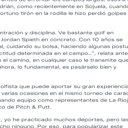
Adrián, como recientemente en Sojuela, cuand
portuno tirón en la rodilla le hizo perdió golpes
tración y disciplina. Ve bastante golf en
s, Jordan Spieth en concreto. Con 10 años se
, cuidando su bolsa, haciendo algunas post
ctitud determinada en el campo…”, relata ant
s el camino, en cualquier caso le transmite qu
ora, lo fundamental, es pasárselo bien y
n golfista que puede aportar su gran experienci
n varias ocasiones en el mismo torneo de cará
ormando equipo como representantes de La Rio
o de Pitch & Putt.
, yo he practicado muchos deportes, pero la
echo ninguno. Por eso, para popularizar este