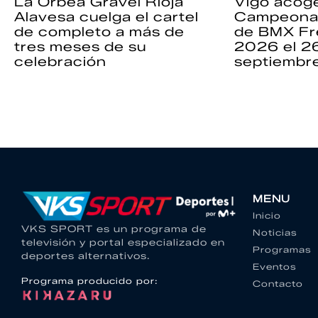
La Orbea Gravel Rioja
Vigo acoge
Alavesa cuelga el cartel
Campeona
de completo a más de
de BMX Fr
tres meses de su
2026 el 2
celebración
septiembr
MENU
Inicio
VKS SPORT es un programa de
Noticias
televisión y portal especializado en
Programas
deportes alternativos.
Eventos
Programa producido por:
Contacto