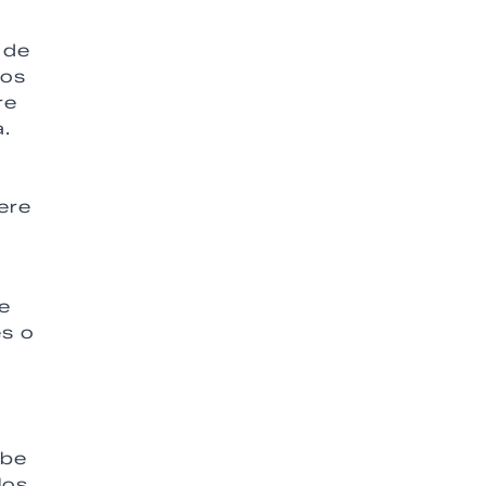
 de
dos
re
a.
ere
ce
es o
abe
los