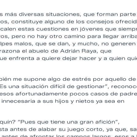
as más diversas situaciones, que forman parte
ños, constituye alguno de los consejos ofreci
ue calen estas cuestiones en jóvenes que siemp
os, pero no hay otro camino para llegar arrib
golpes malos, que se dan, y mucho, no generen
 razona el abuelo de Adrián Raya, que
ue enfrenta a quiere dejar hacer y a quien qui
ién me supone algo de estrés por aquello de
Es una situación difícil de gestionar”, recono
 a esos afortunadamente pocos casos de padr
nnecesaria a sus hijos y nietos ya sea en
aquín? “Pues que tiene una gran afición”,
sta antes de alabar su juego corto, ya que, s
o antes de afrontar los campos largos, esos a 