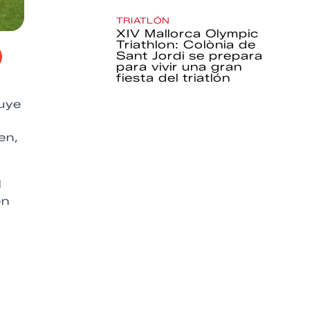
TRIATLÓN
XIV Mallorca Olympic
Triathlon: Colònia de
Sant Jordi se prepara
para vivir una gran
fiesta del triatlón
tuye
en,
l
en