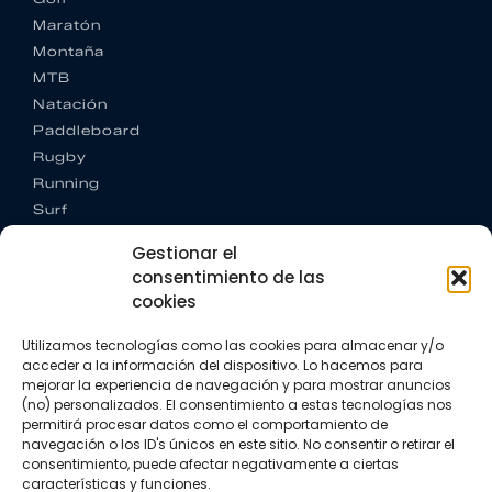
Maratón
Montaña
MTB
Natación
Paddleboard
Rugby
Running
Surf
Trail running
Gestionar el
Triatlón
consentimiento de las
cookies
CONTACTO
+34 922 303 191
Utilizamos tecnologías como las cookies para almacenar y/o
+34 662 342 177
acceder a la información del dispositivo. Lo hacemos para
info@vkssport.com
mejorar la experiencia de navegación y para mostrar anuncios
SÍGUENOS
(no) personalizados. El consentimiento a estas tecnologías nos
permitirá procesar datos como el comportamiento de
navegación o los ID's únicos en este sitio. No consentir o retirar el
consentimiento, puede afectar negativamente a ciertas
características y funciones.