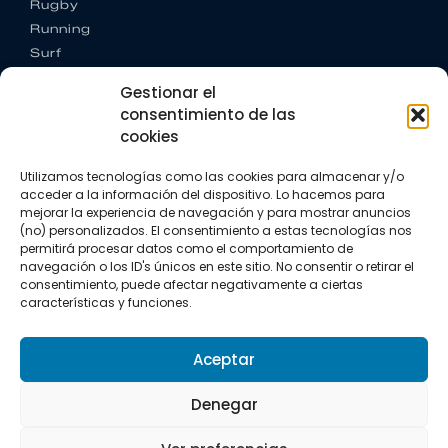
Rugby
Running
Surf
Trail running
Gestionar el
Triatlón
consentimiento de las
cookies
CONTACTO
+34 922 303 191
Utilizamos tecnologías como las cookies para almacenar y/o
+34 662 342 177
acceder a la información del dispositivo. Lo hacemos para
info@vkssport.com
mejorar la experiencia de navegación y para mostrar anuncios
SÍGUENOS
(no) personalizados. El consentimiento a estas tecnologías nos
permitirá procesar datos como el comportamiento de
navegación o los ID's únicos en este sitio. No consentir o retirar el
consentimiento, puede afectar negativamente a ciertas
características y funciones.
Aceptar
Aviso legal
Política de privacidad
Política de cookies
Denegar
Copyright © 2026 VKS Sport.