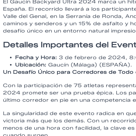
El Gaucín Backyard Ultra 2024 marca un hito
España. El recorrido llevará a los participan
Valle del Genal, en la Serranía de Ronda, A
caminos y senderos y un 15% de asfalto y h
desafío único en un entorno natural impresi
Detalles Importantes del Even
Fecha y Hora:
3 de febrero de 2024, 8
Ubicación:
Gaucín (Málaga) (ESPAÑA).
Un Desafío Único para Corredores de Todo
Con la participación de 75 atletas represen
2024 promete ser una prueba épica. Los par
último corredor en pie en una competencia 
La singularidad de este evento radica en que
victoria más que los demás. Con un recorri
menos de una hora con facilidad, la clave es
cuando surgen.