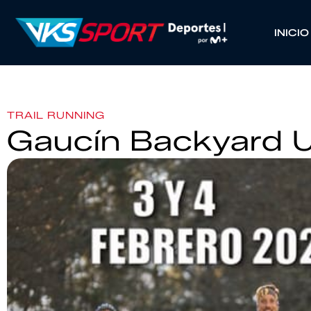
INICIO
TRAIL RUNNING
Gaucín Backyard U