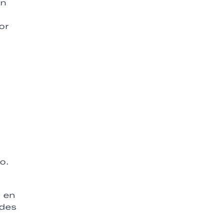
en
or
o.
a
r en
ades