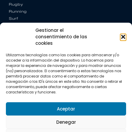
Rugby
Running
Surf
Trail running
Gestionar el
Triatlón
consentimiento de las
cookies
CONTACTO
+34 922 303 191
Utilizamos tecnologías como las cookies para almacenar y/o
+34 662 342 177
acceder a la información del dispositivo. Lo hacemos para
info@vkssport.com
mejorar la experiencia de navegación y para mostrar anuncios
SÍGUENOS
(no) personalizados. El consentimiento a estas tecnologías nos
permitirá procesar datos como el comportamiento de
navegación o los ID's únicos en este sitio. No consentir o retirar el
consentimiento, puede afectar negativamente a ciertas
características y funciones.
Aceptar
Aviso legal
Política de privacidad
Política de cookies
Denegar
Copyright © 2026 VKS Sport.