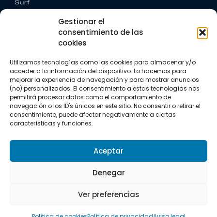
Surf
Trail running
Gestionar el
Triatlón
consentimiento de las
cookies
CONTACTO
+34 922 303 191
Utilizamos tecnologías como las cookies para almacenar y/o
+34 662 342 177
acceder a la información del dispositivo. Lo hacemos para
info@vkssport.com
mejorar la experiencia de navegación y para mostrar anuncios
SÍGUENOS
(no) personalizados. El consentimiento a estas tecnologías nos
permitirá procesar datos como el comportamiento de
navegación o los ID's únicos en este sitio. No consentir o retirar el
consentimiento, puede afectar negativamente a ciertas
características y funciones.
Aceptar
Aviso legal
Política de privacidad
Política de cookies
Denegar
Copyright © 2026 VKS Sport.
Ver preferencias
Todos los derechos resevados.
Política de cookies
Política de privacidad
Aviso legal