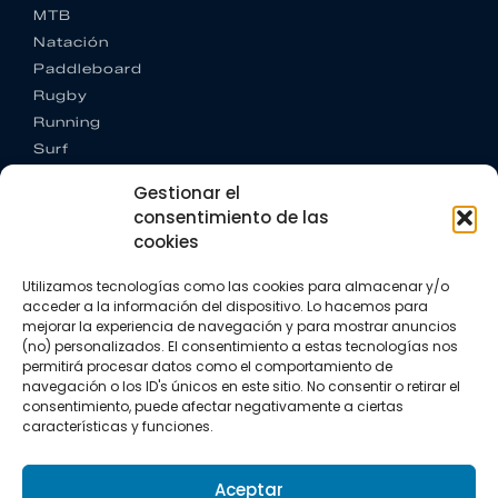
MTB
Natación
Paddleboard
Rugby
Running
Surf
Trail running
Gestionar el
Triatlón
consentimiento de las
cookies
CONTACTO
+34 922 303 191
Utilizamos tecnologías como las cookies para almacenar y/o
+34 662 342 177
acceder a la información del dispositivo. Lo hacemos para
info@vkssport.com
mejorar la experiencia de navegación y para mostrar anuncios
SÍGUENOS
(no) personalizados. El consentimiento a estas tecnologías nos
permitirá procesar datos como el comportamiento de
navegación o los ID's únicos en este sitio. No consentir o retirar el
consentimiento, puede afectar negativamente a ciertas
características y funciones.
Aceptar
Aviso legal
Política de privacidad