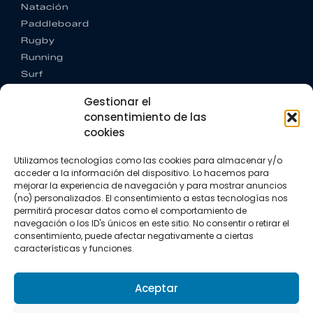
Natación
Paddleboard
Rugby
Running
Surf
Trail running
Gestionar el
Triatlón
consentimiento de las
cookies
CONTACTO
+34 922 303 191
Utilizamos tecnologías como las cookies para almacenar y/o
+34 662 342 177
acceder a la información del dispositivo. Lo hacemos para
info@vkssport.com
mejorar la experiencia de navegación y para mostrar anuncios
SÍGUENOS
(no) personalizados. El consentimiento a estas tecnologías nos
permitirá procesar datos como el comportamiento de
navegación o los ID's únicos en este sitio. No consentir o retirar el
consentimiento, puede afectar negativamente a ciertas
características y funciones.
Aceptar
Aviso legal
Política de privacidad
Política de cookies