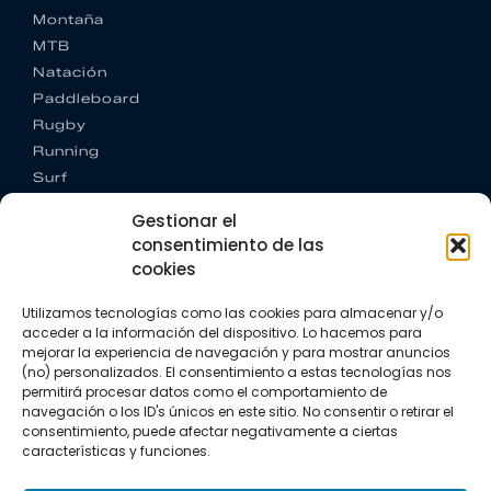
Montaña
MTB
Natación
Paddleboard
Rugby
Running
Surf
Trail running
Gestionar el
Triatlón
consentimiento de las
cookies
CONTACTO
+34 922 303 191
Utilizamos tecnologías como las cookies para almacenar y/o
+34 662 342 177
acceder a la información del dispositivo. Lo hacemos para
info@vkssport.com
mejorar la experiencia de navegación y para mostrar anuncios
SÍGUENOS
(no) personalizados. El consentimiento a estas tecnologías nos
permitirá procesar datos como el comportamiento de
navegación o los ID's únicos en este sitio. No consentir o retirar el
consentimiento, puede afectar negativamente a ciertas
características y funciones.