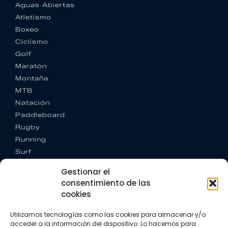
Aguas Abiertas
Atletismo
Boxeo
Ciclismo
Golf
Maratón
Montaña
MTB
Natación
Paddleboard
Rugby
Running
Surf
Trail running
Gestionar el
Triatlón
consentimiento de las
cookies
CONTACTO
+34 922 303 191
Utilizamos tecnologías como las cookies para almacenar y/o
+34 662 342 177
acceder a la información del dispositivo. Lo hacemos para
info@vkssport.com