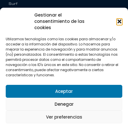
Surf
Trail running
Gestionar el
Triatlón
consentimiento de las
cookies
CONTACTO
+34 922 303 191
Utilizamos tecnologías como las cookies para almacenar y/o
+34 662 342 177
acceder a la información del dispositivo. Lo hacemos para
info@vkssport.com
mejorar la experiencia de navegación y para mostrar anuncios
SÍGUENOS
(no) personalizados. El consentimiento a estas tecnologías nos
permitirá procesar datos como el comportamiento de
navegación o los ID's únicos en este sitio. No consentir o retirar el
consentimiento, puede afectar negativamente a ciertas
características y funciones.
Aceptar
Aviso legal
Política de privacidad
Política de cookies
Denegar
Copyright © 2026 VKS Sport.
Ver preferencias
Todos los derechos resevados.