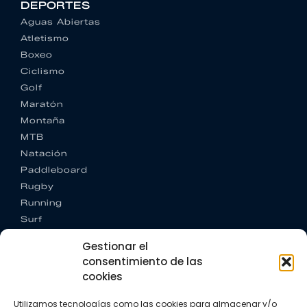
DEPORTES
Aguas Abiertas
Atletismo
Boxeo
Ciclismo
Golf
Maratón
Montaña
MTB
Natación
Paddleboard
Rugby
Running
Surf
Trail running
Gestionar el
Triatlón
consentimiento de las
cookies
CONTACTO
+34 922 303 191
Utilizamos tecnologías como las cookies para almacenar y/o