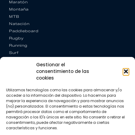
Maratón
Montaña
MTB
Natación
Paddleboard
Rugby
Running
Surf
Trail running
Gestionar el
Triatlón
consentimiento de las
cookies
CONTACTO
+34 922 303 191
Utilizamos tecnologías como las cookies para almacenar y/o
+34 662 342 177
acceder a la información del dispositivo. Lo hacemos para
info@vkssport.com
mejorar la experiencia de navegación y para mostrar anuncios
SÍGUENOS
(no) personalizados. El consentimiento a estas tecnologías nos
permitirá procesar datos como el comportamiento de
navegación o los ID's únicos en este sitio. No consentir o retirar el
consentimiento, puede afectar negativamente a ciertas
características y funciones.