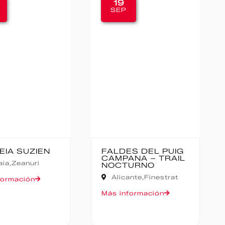
19
SEP
EIA SUZIEN
FALDES DEL PUIG
CAMPANA – TRAIL
aia,
Zeanuri
NOCTURNO
Alicante,
Finestrat
formación
Más información