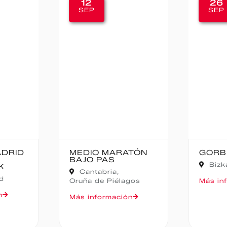
12
26
SEP
SEP
ADRID
MEDIO MARATÓN
GORB
BAJO PAS
Bizk
K
Cantabria,
d
Oruña de Piélagos
Más in
n
Más información