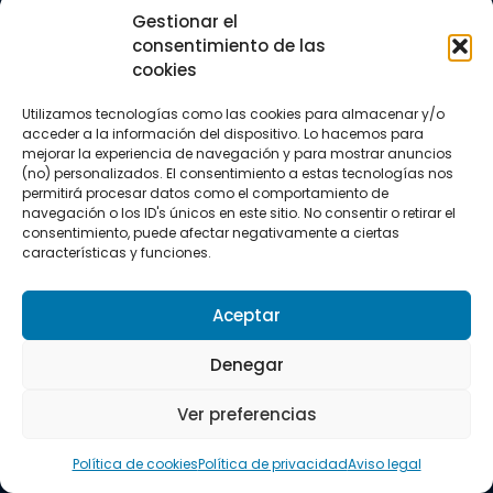
Trail running
Gestionar el
Triatlón
consentimiento de las
cookies
CONTACTO
+34 922 303 191
Utilizamos tecnologías como las cookies para almacenar y/o
+34 662 342 177
acceder a la información del dispositivo. Lo hacemos para
info@vkssport.com
mejorar la experiencia de navegación y para mostrar anuncios
SÍGUENOS
(no) personalizados. El consentimiento a estas tecnologías nos
permitirá procesar datos como el comportamiento de
navegación o los ID's únicos en este sitio. No consentir o retirar el
consentimiento, puede afectar negativamente a ciertas
características y funciones.
Aceptar
Aviso legal
Política de privacidad
Política de cookies
Denegar
Copyright © 2026 VKS Sport.
Ver preferencias
Todos los derechos resevados.
Política de cookies
Política de privacidad
Aviso legal