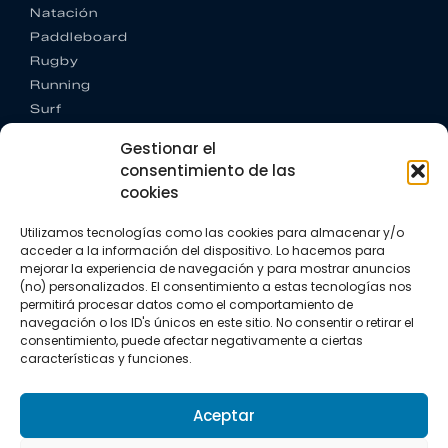
Natación
Paddleboard
Rugby
Running
Surf
Trail running
Gestionar el
Triatlón
consentimiento de las
cookies
CONTACTO
+34 922 303 191
Utilizamos tecnologías como las cookies para almacenar y/o
+34 662 342 177
acceder a la información del dispositivo. Lo hacemos para
info@vkssport.com
mejorar la experiencia de navegación y para mostrar anuncios
SÍGUENOS
(no) personalizados. El consentimiento a estas tecnologías nos
permitirá procesar datos como el comportamiento de
navegación o los ID's únicos en este sitio. No consentir o retirar el
consentimiento, puede afectar negativamente a ciertas
características y funciones.
Aceptar
Aviso legal
Política de privacidad
Política de cookies