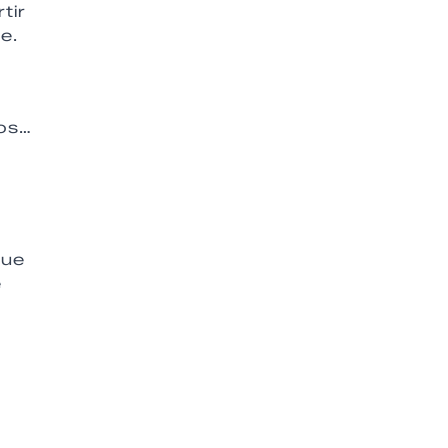
tir
e.
dos…
que
e