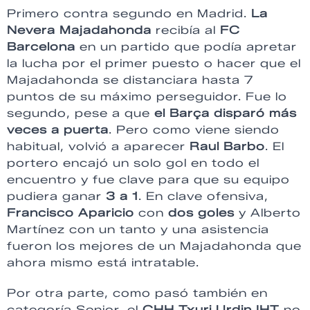
Primero contra segundo en Madrid.
La
Nevera Majadahonda
recibía al
FC
Barcelona
en un partido que podía apretar
la lucha por el primer puesto o hacer que el
Majadahonda se distanciara hasta 7
puntos de su máximo perseguidor. Fue lo
segundo, pese a que
el Barça disparó más
veces a puerta
. Pero como viene siendo
habitual, volvió a aparecer
Raul Barbo
. El
portero encajó un solo gol en todo el
encuentro y fue clave para que su equipo
pudiera ganar
3 a 1
. En clave ofensiva,
Francisco Aparicio
con
dos goles
y Alberto
Martínez con un tanto y una asistencia
fueron los mejores de un Majadahonda que
ahora mismo está intratable.
Por otra parte, como pasó también en
categoría Senior, el
CHH Txuri Urdin IHT
no