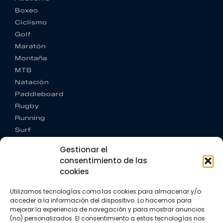
Boxeo
Ciclismo
Golf
Maratón
Montaña
MTB
Natación
Paddleboard
Rugby
Running
Surf
Trail running
Gestionar el
Triatlón
consentimiento de las
cookies
CONTACTO
+34 922 303 191
Utilizamos tecnologías como las cookies para almacenar y/o
+34 662 342 177
acceder a la información del dispositivo. Lo hacemos para
info@vkssport.com
mejorar la experiencia de navegación y para mostrar anuncios
SÍGUENOS
(no) personalizados. El consentimiento a estas tecnologías nos