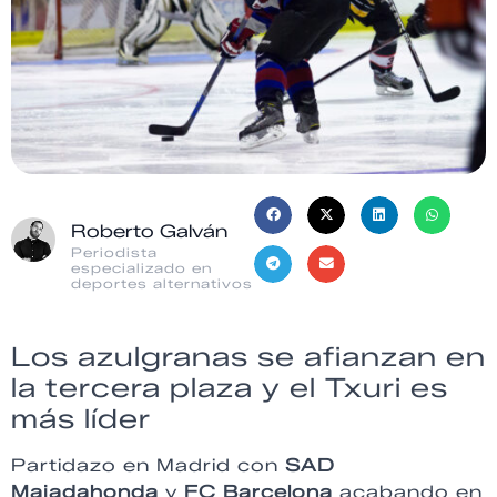
Roberto Galván
Periodista
especializado en
deportes alternativos
Los azulgranas se afianzan en
la tercera plaza y el Txuri es
más líder
Partidazo en Madrid con
SAD
Majadahonda
y
FC
Barcelona
acabando en