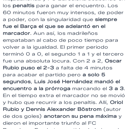
los
penaltis
para ganar el encuentro. Los
60 minutos fueron muy intensos, de poder
a poder, con la singularidad que
siempre
fue el Barça el que se adelantó en el
marcador
. Aun así, los madrileños
empataban al cabo de poco tiempo para
volver a la igualdad. El primer periodo
terminó 0 a 0, el segundo 1 a 1 y el tercero
fue una absoluta locura. Con 2 a 2,
Oscar
Rubio puso el 2-3
a falta de 4 minutos
para acabar el partido pero
a solo 5
segundos
,
Luis José Hernández mandó el
encuentro a la prórroga
marcando el
3 a 3
.
En el tiempo extra el marcador no se movió
y hubo que recurrir a los penaltis. Allí,
Oriol
Rubio y Dennis Alexander Böstrom
(autor
de dos goles)
anotaron su pena máxima
y
dieron el importante triunfo al FC