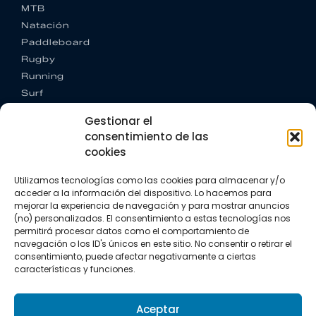
MTB
Natación
Paddleboard
Rugby
Running
Surf
Trail running
Gestionar el
Triatlón
consentimiento de las
cookies
CONTACTO
+34 922 303 191
Utilizamos tecnologías como las cookies para almacenar y/o
+34 662 342 177
acceder a la información del dispositivo. Lo hacemos para
info@vkssport.com
mejorar la experiencia de navegación y para mostrar anuncios
SÍGUENOS
(no) personalizados. El consentimiento a estas tecnologías nos
permitirá procesar datos como el comportamiento de
navegación o los ID's únicos en este sitio. No consentir o retirar el
consentimiento, puede afectar negativamente a ciertas
características y funciones.
Aceptar
Aviso legal
Política de privacidad