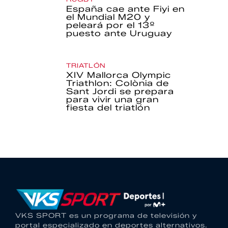
España cae ante Fiyi en
el Mundial M20 y
peleará por el 13º
puesto ante Uruguay
TRIATLÓN
XIV Mallorca Olympic
Triathlon: Colònia de
Sant Jordi se prepara
para vivir una gran
fiesta del triatlón
VKS SPORT es un programa de televisión y
portal especializado en deportes alternativos.