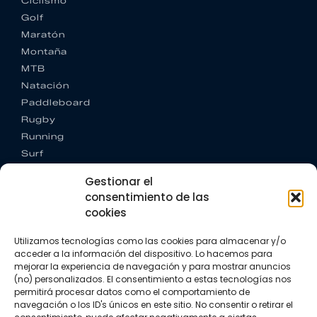
Ciclismo
Golf
Maratón
Montaña
MTB
Natación
Paddleboard
Rugby
Running
Surf
Trail running
Gestionar el
Triatlón
consentimiento de las
cookies
CONTACTO
+34 922 303 191
Utilizamos tecnologías como las cookies para almacenar y/o
+34 662 342 177
acceder a la información del dispositivo. Lo hacemos para
info@vkssport.com
mejorar la experiencia de navegación y para mostrar anuncios
SÍGUENOS
(no) personalizados. El consentimiento a estas tecnologías nos
permitirá procesar datos como el comportamiento de
navegación o los ID's únicos en este sitio. No consentir o retirar el