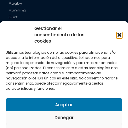
Rugby
Running
Surf
Trail running
Gestionar el
Triatlón
consentimiento de las
cookies
CONTACTO
+34 922 303 191
Utilizamos tecnologías como las cookies para almacenar y/o
+34 662 342 177
acceder a la información del dispositivo. Lo hacemos para
info@vkssport.com
mejorar la experiencia de navegación y para mostrar anuncios
SÍGUENOS
(no) personalizados. El consentimiento a estas tecnologías nos
permitirá procesar datos como el comportamiento de
navegación o los ID's únicos en este sitio. No consentir o retirar el
consentimiento, puede afectar negativamente a ciertas
características y funciones.
Aceptar
Aviso legal
Política de privacidad
Política de cookies
Denegar
Copyright © 2026 VKS Sport.