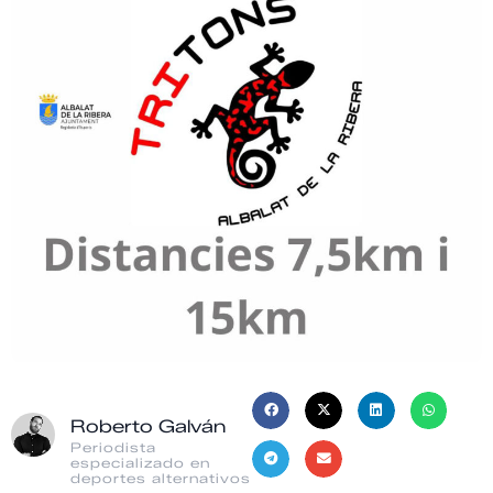
Roberto Galván
Periodista
especializado en
deportes alternativos