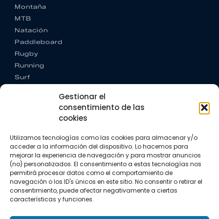
Montaña
MTB
Natación
Paddleboard
Rugby
Running
Surf
Trail running
Gestionar el
Triatlón
consentimiento de las
cookies
CONTACTO
+34 922 303 191
Utilizamos tecnologías como las cookies para almacenar y/o
+34 662 342 177
acceder a la información del dispositivo. Lo hacemos para
info@vkssport.com
mejorar la experiencia de navegación y para mostrar anuncios
SÍGUENOS
(no) personalizados. El consentimiento a estas tecnologías nos
permitirá procesar datos como el comportamiento de
navegación o los ID's únicos en este sitio. No consentir o retirar el
consentimiento, puede afectar negativamente a ciertas
características y funciones.