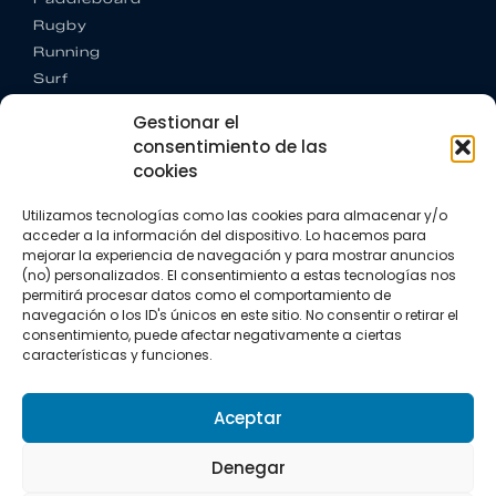
Rugby
Running
Surf
Trail running
Gestionar el
Triatlón
consentimiento de las
cookies
CONTACTO
+34 922 303 191
Utilizamos tecnologías como las cookies para almacenar y/o
+34 662 342 177
acceder a la información del dispositivo. Lo hacemos para
info@vkssport.com
mejorar la experiencia de navegación y para mostrar anuncios
SÍGUENOS
(no) personalizados. El consentimiento a estas tecnologías nos
permitirá procesar datos como el comportamiento de
navegación o los ID's únicos en este sitio. No consentir o retirar el
consentimiento, puede afectar negativamente a ciertas
características y funciones.
Aceptar
Aviso legal
Política de privacidad
Política de cookies
Denegar