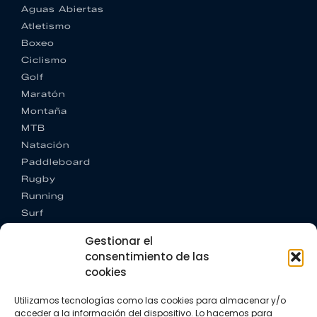
Aguas Abiertas
Atletismo
Boxeo
Ciclismo
Golf
Maratón
Montaña
MTB
Natación
Paddleboard
Rugby
Running
Surf
Trail running
Gestionar el
Triatlón
consentimiento de las
cookies
CONTACTO
+34 922 303 191
Utilizamos tecnologías como las cookies para almacenar y/o
+34 662 342 177
acceder a la información del dispositivo. Lo hacemos para