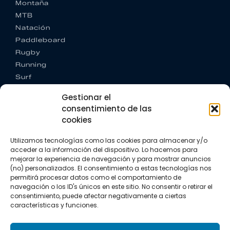
Montaña
MTB
Natación
Paddleboard
Rugby
Running
Surf
Trail running
Gestionar el
Triatlón
consentimiento de las
cookies
CONTACTO
+34 922 303 191
Utilizamos tecnologías como las cookies para almacenar y/o
+34 662 342 177
acceder a la información del dispositivo. Lo hacemos para
info@vkssport.com
mejorar la experiencia de navegación y para mostrar anuncios
SÍGUENOS
(no) personalizados. El consentimiento a estas tecnologías nos
permitirá procesar datos como el comportamiento de
navegación o los ID's únicos en este sitio. No consentir o retirar el
consentimiento, puede afectar negativamente a ciertas
características y funciones.