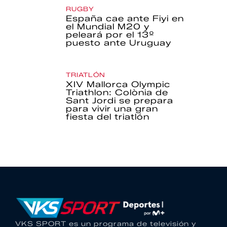
RUGBY
España cae ante Fiyi en
el Mundial M20 y
peleará por el 13º
puesto ante Uruguay
TRIATLÓN
XIV Mallorca Olympic
Triathlon: Colònia de
Sant Jordi se prepara
para vivir una gran
fiesta del triatlón
VKS SPORT es un programa de televisión y