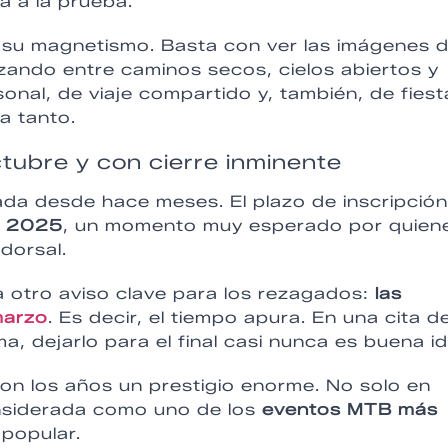
a a la prueba.
r su magnetismo. Basta con ver las imágenes 
nzando entre caminos secos, cielos abiertos y
sonal, de viaje compartido y, también, de fiest
a tanto.
ctubre y con cierre inminente
jada desde hace meses. El plazo de inscripción
e 2025
, un momento muy esperado por quien
dorsal.
ga otro aviso clave para los rezagados:
las
marzo
. Es decir, el tiempo apura. En una cita d
ma, dejarlo para el final casi nunca es buena i
n los años un prestigio enorme. No solo en
nsiderada como uno de los
eventos MTB más
 popular.