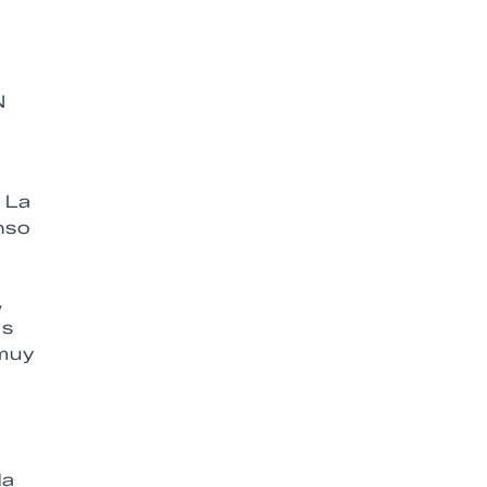
N
 La
nso
,
os
 muy
la