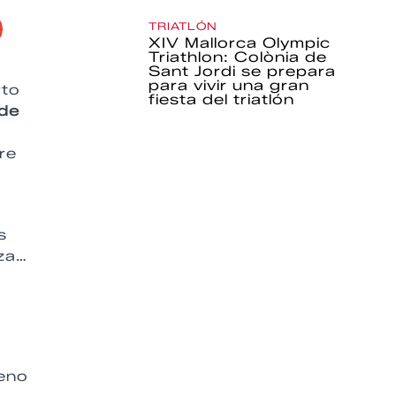
TRIATLÓN
XIV Mallorca Olympic
Triathlon: Colònia de
Sant Jordi se prepara
para vivir una gran
rto
fiesta del triatlón
de
a
re
s
eza…
reno