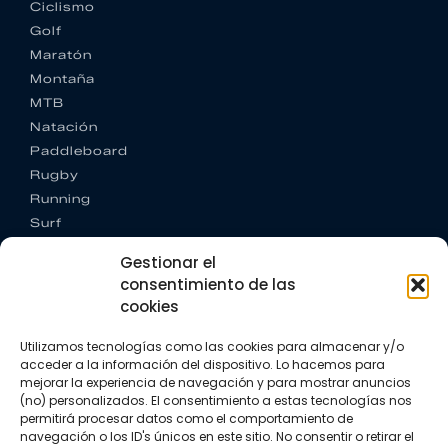
Ciclismo
Golf
Maratón
Montaña
MTB
Natación
Paddleboard
Rugby
Running
Surf
Trail running
Gestionar el
Triatlón
consentimiento de las
cookies
CONTACTO
+34 922 303 191
Utilizamos tecnologías como las cookies para almacenar y/o
+34 662 342 177
acceder a la información del dispositivo. Lo hacemos para
info@vkssport.com
mejorar la experiencia de navegación y para mostrar anuncios
SÍGUENOS
(no) personalizados. El consentimiento a estas tecnologías nos
permitirá procesar datos como el comportamiento de
navegación o los ID's únicos en este sitio. No consentir o retirar el