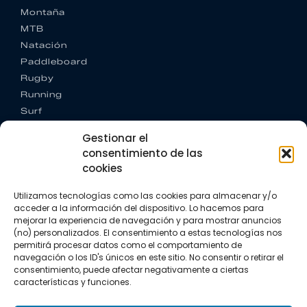
Montaña
MTB
Natación
Paddleboard
Rugby
Running
Surf
Trail running
Gestionar el
Triatlón
consentimiento de las
cookies
CONTACTO
+34 922 303 191
Utilizamos tecnologías como las cookies para almacenar y/o
+34 662 342 177
acceder a la información del dispositivo. Lo hacemos para
info@vkssport.com
mejorar la experiencia de navegación y para mostrar anuncios
SÍGUENOS
(no) personalizados. El consentimiento a estas tecnologías nos
permitirá procesar datos como el comportamiento de
navegación o los ID's únicos en este sitio. No consentir o retirar el
consentimiento, puede afectar negativamente a ciertas
características y funciones.