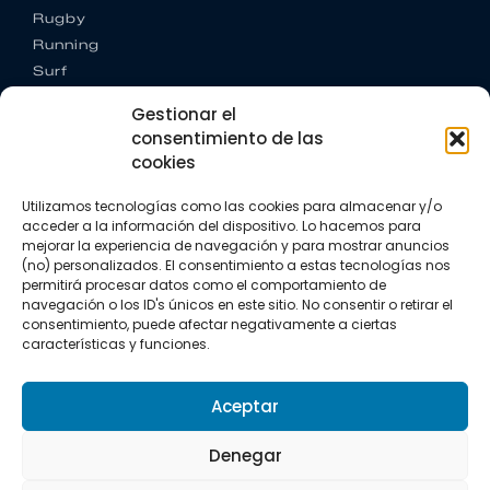
Rugby
Running
Surf
Trail running
Gestionar el
Triatlón
consentimiento de las
cookies
CONTACTO
+34 922 303 191
Utilizamos tecnologías como las cookies para almacenar y/o
+34 662 342 177
acceder a la información del dispositivo. Lo hacemos para
info@vkssport.com
mejorar la experiencia de navegación y para mostrar anuncios
SÍGUENOS
(no) personalizados. El consentimiento a estas tecnologías nos
permitirá procesar datos como el comportamiento de
navegación o los ID's únicos en este sitio. No consentir o retirar el
consentimiento, puede afectar negativamente a ciertas
características y funciones.
Aceptar
Aviso legal
Política de privacidad
Política de cookies
Denegar
Copyright © 2026 VKS Sport.