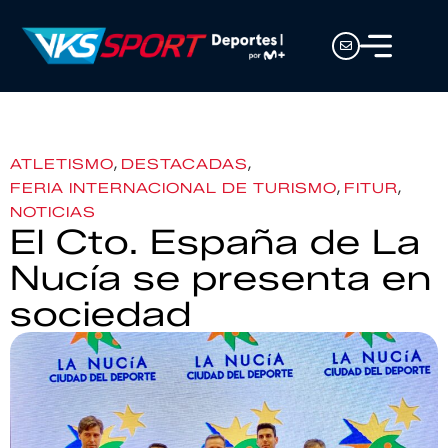
,
,
ATLETISMO
DESTACADAS
,
,
FERIA INTERNACIONAL DE TURISMO
FITUR
NOTICIAS
El Cto. España de La
Nucía se presenta en
sociedad