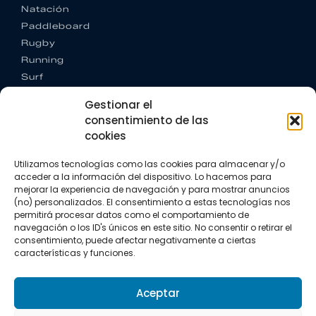
Natación
Paddleboard
Rugby
Running
Surf
Trail running
Gestionar el
Triatlón
consentimiento de las
cookies
CONTACTO
+34 922 303 191
Utilizamos tecnologías como las cookies para almacenar y/o
+34 662 342 177
acceder a la información del dispositivo. Lo hacemos para
info@vkssport.com
mejorar la experiencia de navegación y para mostrar anuncios
SÍGUENOS
(no) personalizados. El consentimiento a estas tecnologías nos
permitirá procesar datos como el comportamiento de
navegación o los ID's únicos en este sitio. No consentir o retirar el
consentimiento, puede afectar negativamente a ciertas
características y funciones.
Aceptar
Aviso legal
Política de privacidad
Política de cookies