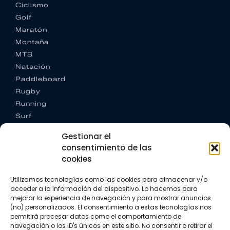
Ciclismo
Golf
Maratón
Montaña
MTB
Natación
Paddleboard
Rugby
Running
Surf
Trail running
Gestionar el
Triatlón
consentimiento de las
cookies
CONTACTO
+34 922 303 191
Utilizamos tecnologías como las cookies para almacenar y/o
+34 662 342 177
acceder a la información del dispositivo. Lo hacemos para
info@vkssport.com
mejorar la experiencia de navegación y para mostrar anuncios
SÍGUENOS
(no) personalizados. El consentimiento a estas tecnologías nos
permitirá procesar datos como el comportamiento de
navegación o los ID's únicos en este sitio. No consentir o retirar el