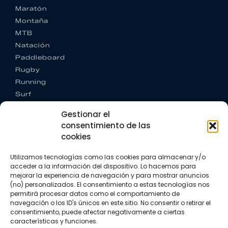
Maratón
Montaña
MTB
Natación
Paddleboard
Rugby
Running
Surf
Trail running
Gestionar el
Triatlón
consentimiento de las
cookies
CONTACTO
+34 922 303 191
Utilizamos tecnologías como las cookies para almacenar y/o
+34 662 342 177
acceder a la información del dispositivo. Lo hacemos para
info@vkssport.com
mejorar la experiencia de navegación y para mostrar anuncios
SÍGUENOS
(no) personalizados. El consentimiento a estas tecnologías nos
permitirá procesar datos como el comportamiento de
navegación o los ID's únicos en este sitio. No consentir o retirar el
consentimiento, puede afectar negativamente a ciertas
características y funciones.