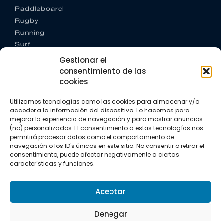
Paddleboard
Rugby
Running
Surf
Trail running
Gestionar el
Triatlón
consentimiento de las
cookies
CONTACTO
+34 922 303 191
Utilizamos tecnologías como las cookies para almacenar y/o
+34 662 342 177
acceder a la información del dispositivo. Lo hacemos para
info@vkssport.com
mejorar la experiencia de navegación y para mostrar anuncios
(no) personalizados. El consentimiento a estas tecnologías nos
SÍGUENOS
permitirá procesar datos como el comportamiento de
navegación o los ID's únicos en este sitio. No consentir o retirar el
consentimiento, puede afectar negativamente a ciertas
características y funciones.
Aceptar
Aviso legal
Política de privacidad
Política de cookies
Denegar