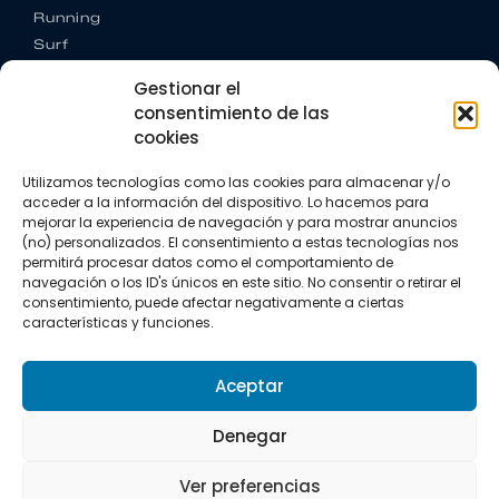
Running
Surf
Trail running
Gestionar el
Triatlón
consentimiento de las
cookies
CONTACTO
+34 922 303 191
Utilizamos tecnologías como las cookies para almacenar y/o
+34 662 342 177
acceder a la información del dispositivo. Lo hacemos para
info@vkssport.com
mejorar la experiencia de navegación y para mostrar anuncios
SÍGUENOS
(no) personalizados. El consentimiento a estas tecnologías nos
permitirá procesar datos como el comportamiento de
navegación o los ID's únicos en este sitio. No consentir o retirar el
consentimiento, puede afectar negativamente a ciertas
características y funciones.
Aceptar
Aviso legal
Política de privacidad
Política de cookies
Denegar
Copyright © 2026 VKS Sport.
Ver preferencias
Todos los derechos resevados.