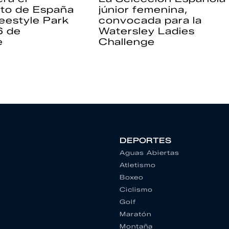
to de España
júnior femenina,
eestyle Park
convocada para la
6 de
Watersley Ladies
e
Challenge
DEPORTES
Aguas Abiertas
Atletismo
Boxeo
Ciclismo
Golf
Maratón
Montaña