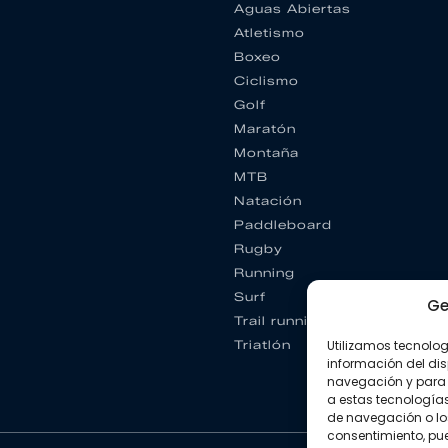
Aguas Abiertas
Atletismo
Boxeo
Ciclismo
Golf
Maratón
Montaña
MTB
Natación
Paddleboard
Rugby
Running
Surf
Ge
Trail running
Utilizamos tecnolo
Triatlón
información del dis
navegación y para 
a estas tecnología
de navegación o los I
consentimiento, pue