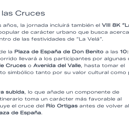
 las Cruces
 años, la jornada incluirá también el
VIII 8K “L
popular de carácter urbano que busca acerca
tro de las festividades de “La Velá”.
de la
Plaza de España de Don Benito
a las
10
corrido llevará a los participantes por algunas
le Cruces
o
Avenida del Valle
, hasta tomar el
to simbólico tanto por su valor cultural como
ra subida
, lo que añade un componente de
 itinerario toma un carácter más favorable al
uye el cruce del
Río Ortigas
antes de volver a
laza de España
.