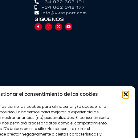
+34 922 303 191
+34 662 342 177
info@vkssport.com
SÍGUENOS
stionar el consentimiento de las cookies
gías como las cookies para almacenar y/o acceder a la
positivo. Lo hacemos para mejorar la experiencia de
mostrar anuncios (no) personalizados. El consentimiento
s nos permitirá procesar datos como el comportamiento
D's únicos en este sitio. No consentir o retirar el
de afectar negativamente a ciertas características y