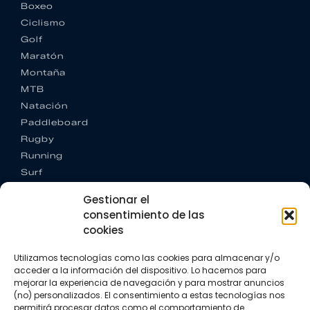
Boxeo
Ciclismo
Golf
Maratón
Montaña
MTB
Natación
Paddleboard
Rugby
Running
Surf
Trail running
Gestionar el
Triatlón
consentimiento de las
cookies
CONTACTO
+34 922 303 191
Utilizamos tecnologías como las cookies para almacenar y/o
+34 662 342 177
acceder a la información del dispositivo. Lo hacemos para
info@vkssport.com
mejorar la experiencia de navegación y para mostrar anuncios
SÍGUENOS
(no) personalizados. El consentimiento a estas tecnologías nos
permitirá procesar datos como el comportamiento de